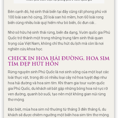
Bên cạnh đó, hệ sinh thái biển tại đây cũng rất phong phú với
100 loài san hô cứng, 20 loài san hô mềm, hơn 60 loài rong
biển cùng nhiều loài quý hiếm như bò biển, ốc đun cái...
Nhờ sở hữu hệ sinh thái rừng, biển đa dạng, Vườn quốc gia Phú
Quốc trở thành một trong những trung tâm sinh thái quan
trọng của Việt Nam, không chỉ thu hút du lịch mà còn là nơi
nghiên cứu khoa học.
CHECK IN HOA HẢI ĐƯỜNG, HOA SIM
TÍM ĐẸP HÚT HỒN
Rừng nguyên sinh Phú Quốc là nơi sinh sống của một loạt các
loài thực vật, trong đó có nhiều loại cây nở hoa tuyệt đẹp như
hoa hải đường và hoa sim tím. Khi tham gia tour vườn quốc
gia Phú Quốc, du khách sẽ bắt gặp những bông hoa nở rực rỡ
ven đường, quanh bờ suối, tạo nên một không gian núi rừng
thơ mộng.
Đặc biệt, mùa hoa sim nở thường từ tháng 3 đến tháng 6, du
khách sẽ được chiêm ngưỡng một biển hoa sim tím thơ mộng.