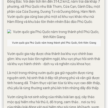
Đông Bắc. Với diện tích lên đến 314,2 km2, nằm trải dài khắp 7
phường, xã Phú Quốc như Bãi Thơm, Cửa Cạn, Gành Dầu, một
phần của Cửa Dương, Dương Tơ và Dương Đông, Hàm Ninh.
Vườn quốc gia cũng bao phủ một số khu vực khác như núi
Hàm Rồng và khu bảo tồn thiên nhiên Bắc đảo Phú Quốc.
Vườn quốc gia Phú Quốc nằm trong thành phố Phú Quốc, tỉnh Kiên Giang
Vườn quốc gia này được chia thành ba khu vực chính bao
gồm: khu vực bảo tồn nghiêm ngặt, khu vực phục hồi sinh thái
và khu vực hành chính - dịch vụ và nghiên cứu khoa học.
Là một trong những vườn quốc gia giữ nguyên được rừng
nguyên sinh, hệ sinh thái ở đây rất phong phú và vẫn giữ được
tính hoang dã. Thảm thực vật lan tỏa từ khu vực cao đến thấp,
chủ yếu là rừng thường xanh phủ kín trên những dãy đồi thấp.
Vườn cũng là nơi sinh sống của nhiều loài lan quý, cây thảo
mộc quý hiếm như hà thủ ô, đỗ trọng, cam thảo... nơi cư trú
của nhiều loài động vật quý hiếm như sói rừng, khỉ bạch, vượn