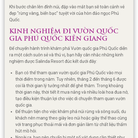
Khi bước chân lên đỉnh núi, đập vào mắt bạn sẽ toàn cảnh vẻ
đẹp "rừng vàng, biển bạc" tuyệt vời của hòn đảo ngọc Phú
Quốc.
KINH NGHIỆM ĐI VƯỜN QUỐC
GIA PHÚ QUỐC KIÊN GIANG
Để chuyến hành trình khám phá Vườn quốc gia Phú Quốc diễn
ra một cách suôn sẻ và thú vị, bạn hãy cân nhắc những kinh
nghiệm được Salinda Resort đúc kết dưới đây:
Bạn có thể tham quan vườn quốc gia Phú Quốc vào mọi
thời điểm trong năm. Tuy nhiên, tháng 2 đến tháng 6 được
coi là thời gian lý tưởng nhất để ghé thăm. Trong khoảng
thời gian này, thời tiết ít mưa nắng và nhiều loài hoa đua nở,
tạo điều kiện thuận lợi cho việc di chuyển tham quan vườn
quốc gia.
Để thuận tiện cho việc khám phá núi rừng và sông suối, du
khách nên mang theo giày leo núi hoặc giày thể thao cùng
với trang phục thoải mái và đơn giản làm từ chất liệu thấm
hút mồ hôi.
Ngoài ra, bạn nên chuẩn bị một số vật dụng cần thiết như