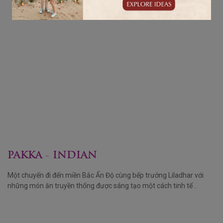
PAKKA - INDIAN
Một chuyến đi đến miền Bắc Ấn Độ cùng bếp trưởng Liladhar với
những món ăn truyền thống được sáng tạo một cách tinh tế ..