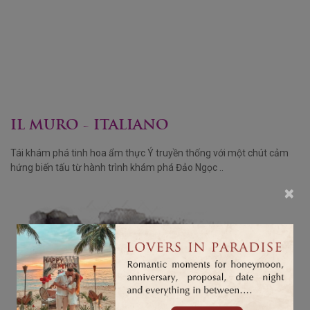
IL MURO - ITALIANO
Tái khám phá tinh hoa ẩm thực Ý truyền thống với một chút cảm
hứng biến tấu từ hành trình khám phá Đảo Ngọc ..
×