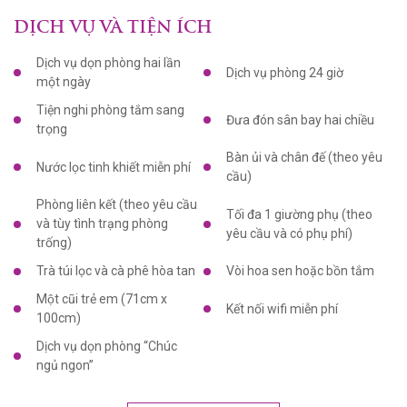
DỊCH VỤ VÀ TIỆN ÍCH
Dịch vụ dọn phòng hai lần
Dịch vụ phòng 24 giờ
một ngày
Tiện nghi phòng tắm sang
Đưa đón sân bay hai chiều
trọng
Bàn ủi và chân đế (theo yêu
Nước lọc tinh khiết miễn phí
cầu)
Phòng liên kết (theo yêu cầu
Tối đa 1 giường phụ (theo
và tùy tình trạng phòng
yêu cầu và có phụ phí)
trống)
Trà túi lọc và cà phê hòa tan
Vòi hoa sen hoặc bồn tắm
Một cũi trẻ em (71cm x
Kết nối wifi miễn phí
100cm)
Dịch vụ dọn phòng “Chúc
ngủ ngon”