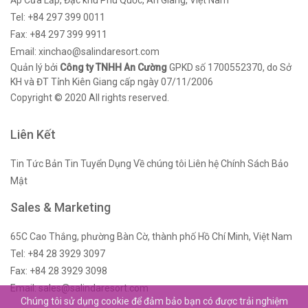
Tel: +84 297 399 0011
Fax: +84 297 399 9911
Email: xinchao@salindaresort.com
Quản lý bởi
Công ty TNHH An Cường
GPKD số 1700552370, do Sở
KH và ĐT Tỉnh Kiên Giang cấp ngày 07/11/2006
Copyright © 2020 All rights reserved.
Liên Kết
Tin Tức
Bản Tin
Tuyển Dụng
Về chúng tôi
Liên hệ
Chính Sách Bảo
Mật
Sales & Marketing
65C Cao Thắng, phường Bàn Cờ, thành phố Hồ Chí Minh, Việt Nam
Tel: +84 28 3929 3097
Fax: +84 28 3929 3098
Email: sales@salindaresort.com
Chúng tôi sử dụng cookie để đảm bảo bạn có được trải nghiệm