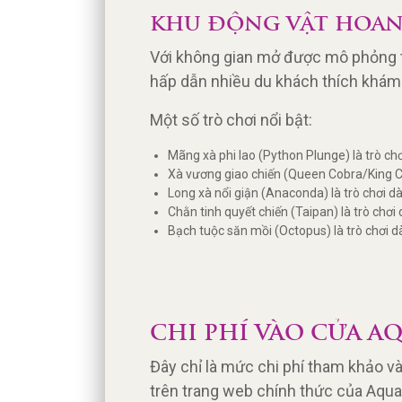
KHU ĐỘNG VẬT HOAN
Với không gian mở được mô phỏng t
hấp dẫn nhiều du khách thích khám 
Một số trò chơi nổi bật:
Mãng xà phi lao (Python Plunge) là trò chơi
Xà vương giao chiến (Queen Cobra/King Cob
Long xà nổi giận (Anaconda) là trò chơi dà
Chằn tinh quyết chiến (Taipan) là trò chơi
Bạch tuộc săn mồi (Octopus) là trò chơi dà
CHI PHÍ VÀO CỬA A
Đây chỉ là mức chi phí tham khảo và 
trên trang web chính thức của Aquat