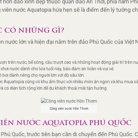
 hòn đảo xinh đẹp thuộc quần đảo An Thới, phía nam Phú Q
ng viên nước Aquatopia hứa hẹn sẽ là điểm đến lý tưởng c
C CÓ NHỮNG GÌ?
ên nước lớn và hiện đại nằm trên đảo Phú Quốc của Việt 
lượn trên nước, bể sóng, cầu trượt cao và những hoạt động giải trí trên nư
 chơi nước dành cho lứa tuổi này, bảo đảm an toàn và vui vẻ.
 bơi dành riêng cho người lớn với độ sâu lớn.
nước Aquatopia cũng có khu ẩm thực với nhiều món ăn ngon và khu mua 
và có diện tích rộng lớn để du khách thoải mái tận hưởng.
Công viên nước Hòn Thơm
VIÊN NƯỚC AQUATOPIA PHÚ QUỐC
Phú Quốc, trước tiên bạn cần di chuyển đến Phú Quốc. C