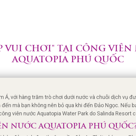
ÍP VUI CHƠI" TẠI CÔNG VIÊ
AQUATOPIA PHÚ QUỐC
m Á, với hàng trăm trò chơi dưới nước và chuỗi dịch vụ đ
 đến mà bạn không nên bỏ qua khi đến Đảo Ngọc. Nếu b
ại công viên nước Aquatopia Water Park do Salinda Resort c
IÊN NƯỚC AQUATOPIA PHÚ QUỐC