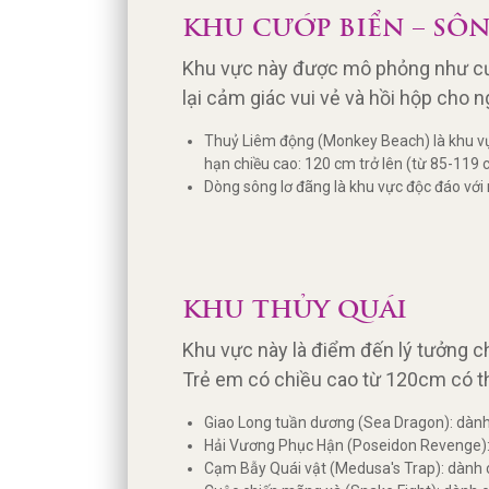
KHU CƯỚP BIỂN – SÔ
Khu vực này được mô phỏng như cướp
lại cảm giác vui vẻ và hồi hộp cho 
Thuỷ Liêm động (Monkey Beach) là khu vực 
hạn chiều cao: 120 cm trở lên (từ 85-119
Dòng sông lơ đãng là khu vực độc đáo với n
KHU THỦY QUÁI
Khu vực này là điểm đến lý tưởng c
Trẻ em có chiều cao từ 120cm có thể
Giao Long tuần dương (Sea Dragon): dành
Hải Vương Phục Hận (Poseidon Revenge): c
Cạm Bẫy Quái vật (Medusa's Trap): dành c