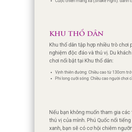
Cuộc chiến mãng xà (Snake Fight): dành c
KHU THỔ DÂN
Khu thổ dân tập hợp nhiều trò chơi 
nghiệm độc đáo và thú vị. Du khách 
chơi nổi bật tại Khu thổ dân:
Vịnh thiên đường: Chiều cao từ 130cm trở 
Phi long cưỡi sóng: Chiều cao người chơi c
Nếu bạn không muốn tham gia các tr
thú vị của mình. Phú Quốc nổi tiếng
xanh, bạn sẽ có cơ hội chiêm ngưỡng