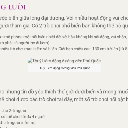
NG LƯỜI
 biển giữa lòng đại dương. Với nhiều hoạt động vui chơ
người tham gia. Có 2 trò chơi phổ biến bạn không thể bỏ q
mô phỏng một bãi biển nhiệt đới với bầu không khí sôi động, vui nhộn, tr
 cm phải có người lớn đi kèm)
hiều trò chơi mạo hiểm và bí ẩn. Giới hạn chiều cao: 130 cm trở lên (từ
Thuỷ Liêm động ở công viên Phú Quốc
ho những tín đồ yêu thích thế giới dưới biển và mong muố
 chơi được các trò chơi tại đây, một số trò chơi nổi bật
 cho 2-6 người.
ó thể chơi tối đa 4 người.
ho 6 người mỗi lượt.