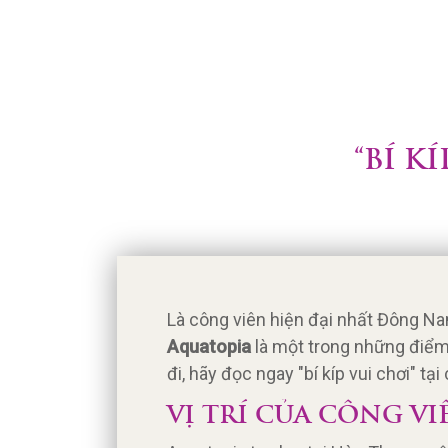
“BÍ K
Là công viên hiện đại nhất Đông Na
Aquatopia
là một trong những điểm
đi, hãy đọc ngay "bí kíp vui chơi" t
VỊ TRÍ CỦA CÔNG V