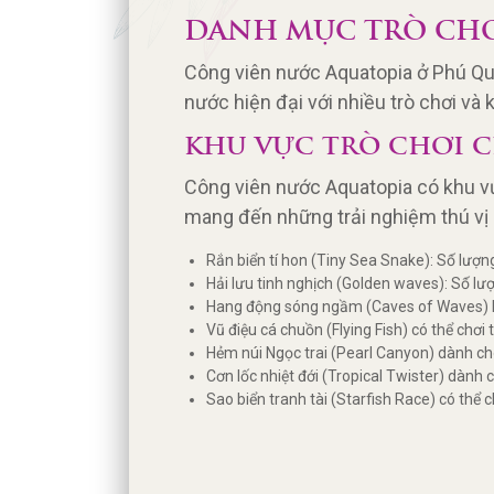
DANH MỤC TRÒ CHƠ
Công viên nước Aquatopia ở Phú Quố
nước hiện đại với nhiều trò chơi và 
KHU VỰC TRÒ CHƠI C
Công viên nước Aquatopia có khu vự
mang đến những trải nghiệm thú vị c
Rắn biển tí hon (Tiny Sea Snake): Số́ lượn
Hải lưu tinh nghịch (Golden waves): Số́ lươ
Hang động sóng ngầm (Caves of Waves) là t
Vũ điệu cá chuồn (Flying Fish) có thể chơi
Hẻm núi Ngọc trai (Pearl Canyon) dành cho
Cơn lốc nhiệt đới (Tropical Twister) dành 
Sao biển tranh tài (Starfish Race) có thể 