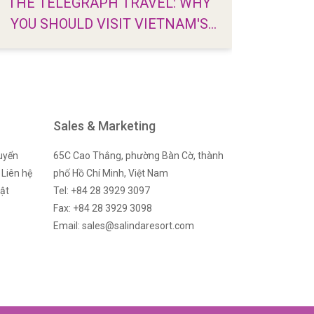
THE TELEGRAPH TRAVEL: WHY
SAIG
YOU SHOULD VISIT VIETNAM'S
EXP
SECRET BEACH PARADISE
Sales & Marketing
uyển
65C Cao Thắng, phường Bàn Cờ, thành
Liên hệ
phố Hồ Chí Minh, Việt Nam
ật
Tel: +84 28 3929 3097
Fax: +84 28 3929 3098
Email: sales@salindaresort.com