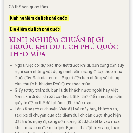
Có thể bạn quan tâm:
Kinh nghiệm du lịch phú quốc
Địa điểm du lịch phú quốc
KINH NGHIỆM CHUẨN BỊ GÌ
TRƯỚC KHI DU LỊCH PHÚ QUỐC
THEO MÙA
Ngoài việc coi dự báo thời tiết trước khi đi, bạn cũng cần suy
nghĩ xem những vật dụng mình cần mang đi tùy theo mùa.
Dưới đây, Salinda resort sẽ gợi ý đến bạn những vật dụng
cần chuẩn bị khi đến Phú Quốc theo mùa:
Giấy tờ tùy thân: dù bạn là du khách nước ngoài hay Việt
Nam, khi đi du lịch bất cứ đâu, bất kì thời điểm nào bạn cần
giấy tờ để có thể đặt phòng, đặt khách sạn,...
Lên kế hoạch di chuyển: Việc đặt vé máy bay, khách sạn,
taxi, xe di chuyển qua các điểm du lịch cần được thực hiện
đặt trước ngày đi, càng sớm càng tốt đặc biệt là vào mùa
khô - mùa cao điểm du lịch. Bạn có thể đặt trên app, trực