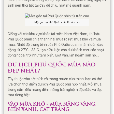
bao quanh 4 phía cùng với sự hiện diện của nhiều rừng nguyên
sinh nên thời tiết tại đây dễ chịu, mát mẻ quanh năm.
Một góc tại Phú Quốc nhìn từ trên cao
Giống với các khu vực khác tại miền Nam Việt Nam, khí hậu
Phú Quốc phân chia thành hai mùa rõ rệt: mùa khô và mùa
mưa. Nhiệt độ trung bình của Phú Quốc quanh năm luôn dao
động từ 27°C - 33°C, tạo điều kiện cho du khách chơi các hoạt
động ngoài trời như tắm biển, lướt ván, lặn ngắm san hô,...
DU LỊCH PHÚ QUỐC MÙA NÀO
ĐẸP NHẤT?
Tùy thuộc vào sở thích và mong muốn của mình, bạn có thể
lựa chọn thời điểm du lịch Phú Quốc phù hợp nhất. Mỗi mùa
trong năm đều mang đến những trải nghiệm độc đáo và đẹp
mắt riêng biệt.
VÀO MÙA KHÔ - MÙA NẮNG VÀNG,
BIỂN XANH, CÁT TRẮNG