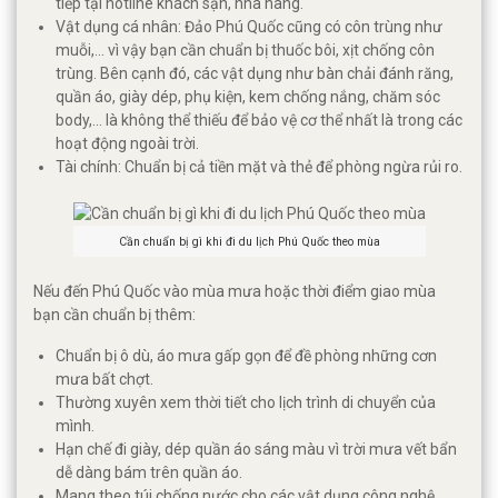
tiếp tại hotline khách sạn, nhà hàng.
Vật dụng cá nhân: Đảo Phú Quốc cũng có côn trùng như
muỗi,... vì vậy bạn cần chuẩn bị thuốc bôi, xịt chống côn
trùng. Bên cạnh đó, các vật dụng như bàn chải đánh răng,
quần áo, giày dép, phụ kiện, kem chống nắng, chăm sóc
body,... là không thể thiếu để bảo vệ cơ thể nhất là trong các
hoạt động ngoài trời.
Tài chính: Chuẩn bị cả tiền mặt và thẻ để phòng ngừa rủi ro.
Cần chuẩn bị gì khi đi du lịch Phú Quốc theo mùa
Nếu đến Phú Quốc vào mùa mưa hoặc thời điểm giao mùa
bạn cần chuẩn bị thêm:
Chuẩn bị ô dù, áo mưa gấp gọn để đề phòng những cơn
mưa bất chợt.
Thường xuyên xem thời tiết cho lịch trình di chuyển của
mình.
Hạn chế đi giày, dép quần áo sáng màu vì trời mưa vết bẩn
dễ dàng bám trên quần áo.
Mang theo túi chống nước cho các vật dụng công nghệ