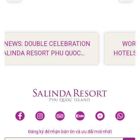
LEBRATION
WORLDROAMER: 7 BEACH
U QUOC
HOTELS IN PHU QUOC WITH 
9
VIEWS
Đăng ký để nhận bản tin và ưu đãi mới nhất