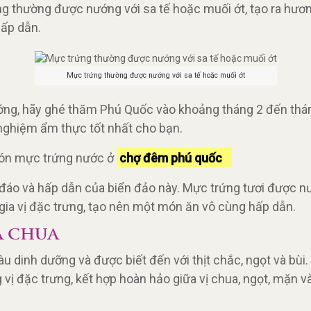
 thường được nướng với sa tế hoặc muối ớt, tạo ra hương 
ấp dẫn.
Mực trứng thường được nướng với sa tế hoặc muối ớt
ớng, hãy ghé thăm Phú Quốc vào khoảng tháng 2 đến thán
 nghiệm ẩm thực tốt nhất cho bạn.
món mực trứng nước ở
chợ đêm phú quốc
áo và hấp dẫn của biển đảo này. Mực trứng tươi được nướ
 gia vị đặc trưng, tạo nên một món ăn vô cùng hấp dẫn.
À CHUA
àu dinh dưỡng và được biết đến với thịt chắc, ngọt và bùi.
vị đặc trưng, kết hợp hoàn hảo giữa vị chua, ngọt, mặn 