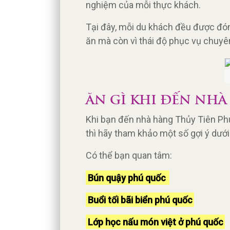
nghiệm của mỗi thực khách.
Tại đây, mỗi du khách đều được đón 
ăn mà còn vì thái độ phục vụ chuyên
ĂN GÌ KHI ĐẾN NHÀ
Khi bạn đến nhà hàng Thủy Tiên Ph
thì hãy tham khảo một số gợi ý dưới
Có thể bạn quan tâm:
Bún quậy phú quốc
Buổi tối bãi biển phú quốc
Lớp học nấu món việt ở phú quốc