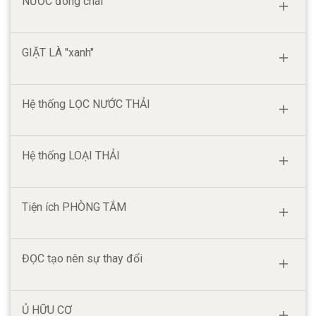
NƯỚC
đóng chai
GIẶT LÀ
"xanh"
Hệ thống
LỌC NƯỚC THẢI
Hệ thống
LOẠI THẢI
Tiện ích
PHÒNG TẮM
ĐỌC
tạo nên sự thay đổi
Ủ
HỮU CƠ