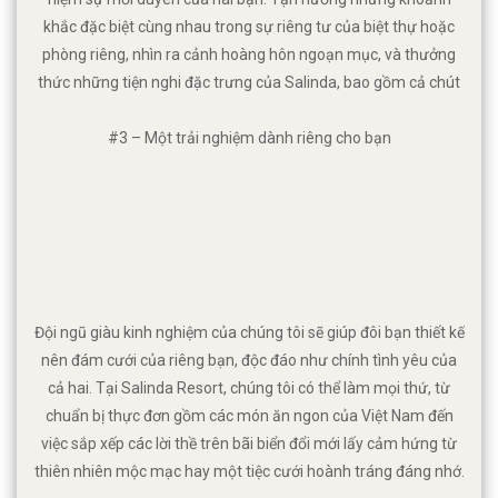
khắc đặc biệt cùng nhau trong sự riêng tư của biệt thự hoặc
phòng riêng, nhìn ra cảnh hoàng hôn ngoạn mục, và thưởng
thức những tiện nghi đặc trưng của Salinda, bao gồm cả chút
đáng yêu và những nét lãng mạn ở mỗi lần nghỉ. Tham khảo
#3 – Một trải nghiệm dành riêng cho bạn
các lựa chọn phòng cho kì nghỉ của bạn.
Đội ngũ giàu kinh nghiệm của chúng tôi sẽ giúp đôi bạn thiết kế
nên đám cưới của riêng bạn, độc đáo như chính tình yêu của
cả hai. Tại Salinda Resort, chúng tôi có thể làm mọi thứ, từ
chuẩn bị thực đơn gồm các món ăn ngon của Việt Nam đến
việc sắp xếp các lời thề trên bãi biển đổi mới lấy cảm hứng từ
thiên nhiên mộc mạc hay một tiệc cưới hoành tráng đáng nhớ.