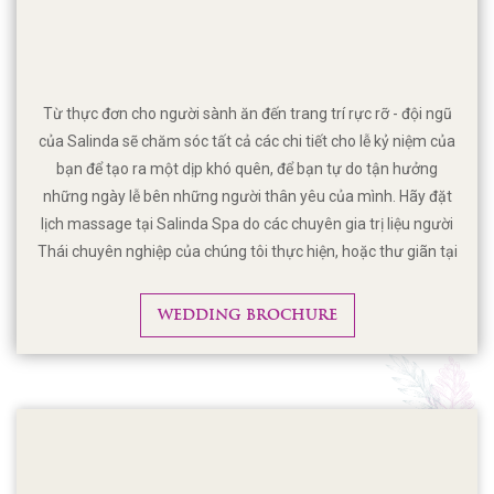
Từ thực đơn cho người sành ăn đến trang trí rực rỡ - đội ngũ
của Salinda sẽ chăm sóc tất cả các chi tiết cho lễ kỷ niệm của
bạn để tạo ra một dịp khó quên, để bạn tự do tận hưởng
những ngày lễ bên những người thân yêu của mình. Hãy đặt
lịch massage tại Salinda Spa do các chuyên gia trị liệu người
Thái chuyên nghiệp của chúng tôi thực hiện, hoặc thư giãn tại
quầy bar Cyan bên hồ bơi với một ly đồ uống mới lạ trong khi
tắm nắng dưới ánh nắng mặt trời. Hãy để lại sự căng thẳng
WEDDING BROCHURE
của bạn cho chúng tôi.